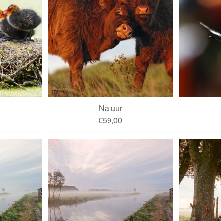
Natuur
€59,00