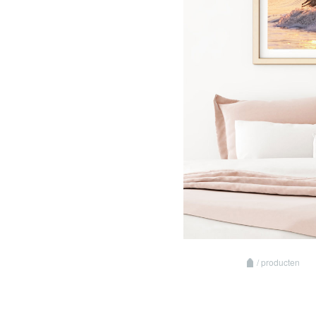
/ producten