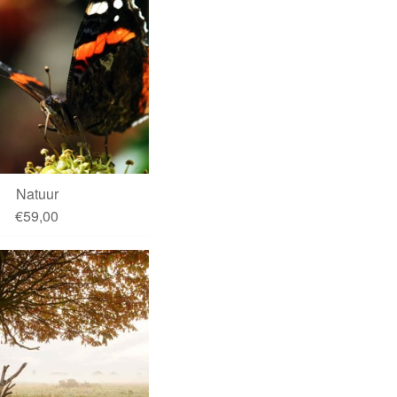
Natuur
€59,00