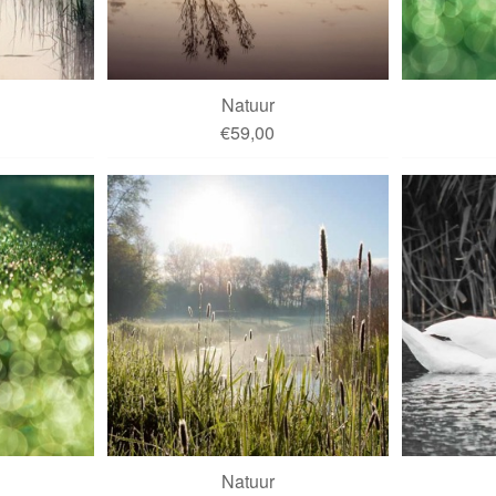
Natuur
€59,00
Natuur