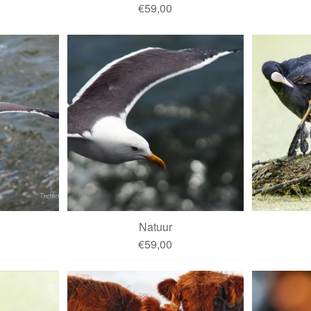
€59,00
Natuur
€59,00