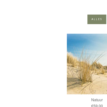
ALLES
Natuur
€59,00