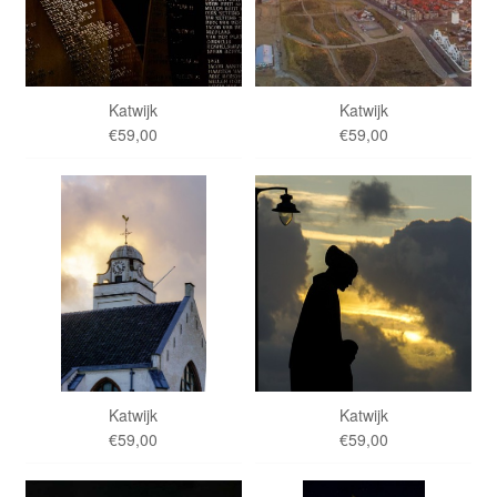
Katwijk
Katwijk
€59,00
€59,00
Katwijk
Katwijk
€59,00
€59,00