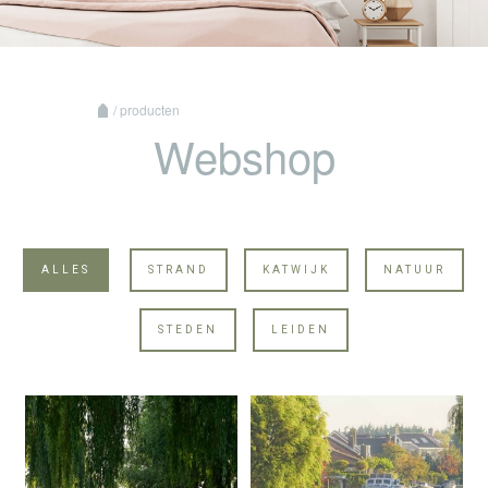
/ producten
Webshop
ALLES
STRAND
KATWIJK
NATUUR
STEDEN
LEIDEN