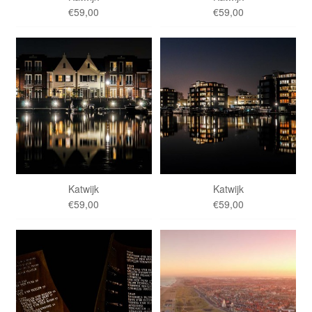
€59,00
€59,00
Katwijk
Katwijk
€59,00
€59,00