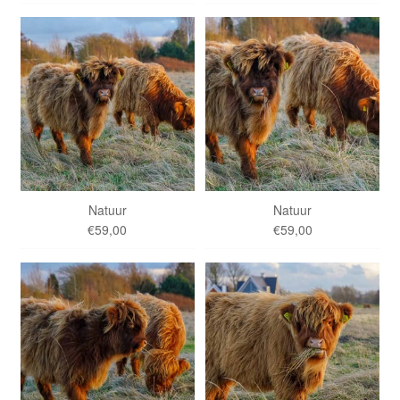
Natuur
Natuur
€59,00
€59,00