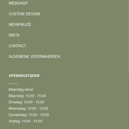
WEBSHOP
CUSTOM DESIGN
WERKWIJZE
INSTA
CONTACT
ALGEMENE VOORWAARDEN
OPENINGSTIJDEN
Maandag vanaf
Maandag:
10:00 - 15:00
Dinsdag:
10:00 - 15:00
Woensdag:
10:00 - 15:00
Donderdag:
10:00 - 15:00
Vrijdag:
10:00 - 15:00