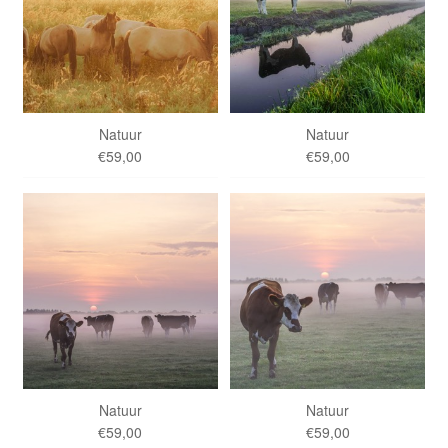
Natuur
Natuur
€59,00
€59,00
Natuur
Natuur
€59,00
€59,00