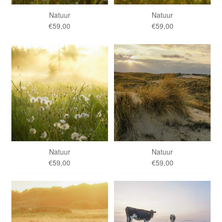
Natuur
Natuur
€59,00
€59,00
Natuur
Natuur
€59,00
€59,00