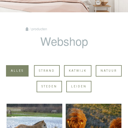
/ producten
Webshop
ALLES
STRAND
KATWIJK
NATUUR
STEDEN
LEIDEN