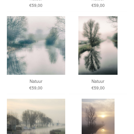
€59,00
€59,00
Natuur
Natuur
€59,00
€59,00