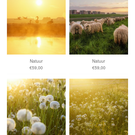
Natuur
Natuur
€59,00
€59,00