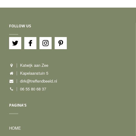
FOLLOW US
Katwijk aan Zee
Kapelaanstuin 5
dirk@treffendbeeld.nl
06 55 80 68 37
PAGINA'S
HOME